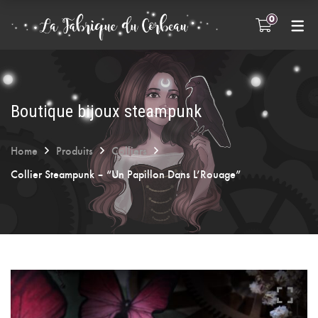
0
INFOS PRATIQUES
FAQ
A propos
Boutique bijoux steampunk
Entretien des bijoux
Home
Produits
Colliers
Collier Steampunk – “Un Papillon Dans L’Rouage”