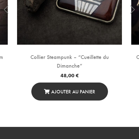
cm
Collier Steampunk – “Cueillette du
C
Dimanche”
48,00
€
AJOUTER AU PANIER