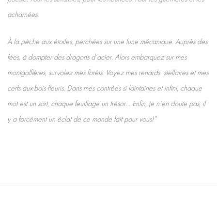
acharnées.
À la pêche aux étoiles, perchées sur une lune mécanique. Auprès des
fées, à dompter des dragons d’acier. Alors embarquez sur mes
montgolfières, survolez mes forêts. Voyez mes renards stellaires et mes
cerfs aux-bois-fleuris. Dans mes contrées si lointaines et infini, chaque
mot est un sort, chaque feuillage un trésor… Enfin, je n’en doute pas, il
y a forcément un éclat de ce monde fait pour vous!”