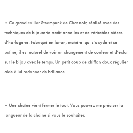
• C
e grand
collier
Steampunk de Chat noir
, réalisé avec des
techniques de bijouterie traditionnelles et de véritables pièces
d’horlogerie. Fabriqué en laiton, matière qui s’oxyde et se
patine, il est naturel de voir un changement de couleur et d’éclat
sur le bijou avec le temps. Un petit coup de chiffon doux régulier
aide à lui redonner de brillance.
• Une chaîne vient fermer le tout. Vous pouvez me préciser la
longueur de la chaîne si vous le souhaiter.