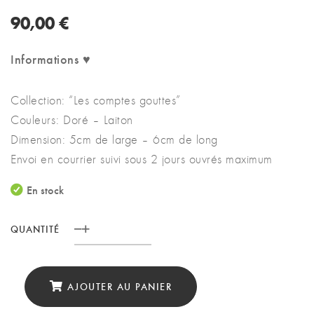
90,00
€
Informations ♥
Collection: “Les comptes gouttes”
Couleurs: Doré – Laiton
Dimension: 5cm de large – 6cm de long
Envoi en courrier suivi sous 2 jours ouvrés maximum
En stock
QUANTITÉ
quantité
de
Collier
AJOUTER AU PANIER
Steampunk