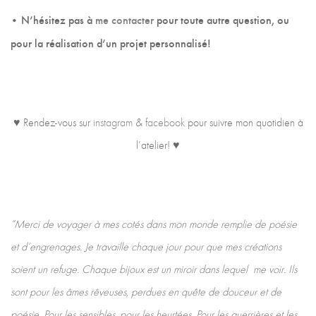
• N’hésitez pas à
me contacter
pour toute autre question, ou
pour la réalisation d’un projet personnalisé!
♥ Rendez-vous sur
instagram
&
facebook
pour suivre mon quotidien à
l’atelier! ♥
“Merci de voyager à mes cotés dans mon monde remplie de poésie
et d’engrenages. Je travaille chaque jour pour que mes créations
soient un refuge. Chaque bijoux est un miroir dans lequel me voir. Ils
sont pour les âmes rêveuses, perdues en quête de douceur et de
poésie. Pour les sensibles, pour les heurtées. Pour les guerrières et les