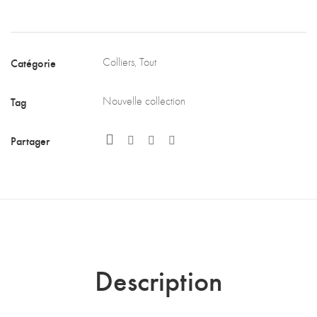
-
Alternative:
La
nuit
Catégorie
Colliers
,
Tout
tous
les
Tag
Nouvelle collection
chats
Partager
sont
noirs
Description