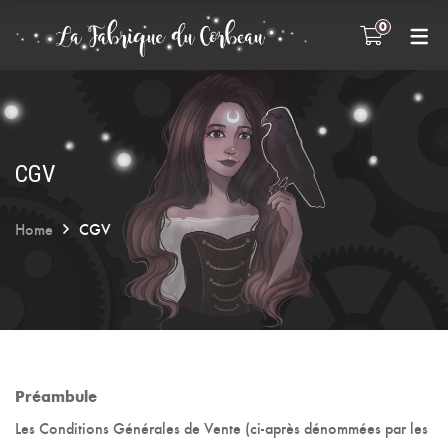
0
INFOS PRATIQUES
FAQ
A propos
Entretien des bijoux
CGV
Home
CGV
Préambule
Les Conditions Générales de Vente (ci-après dénommées par les