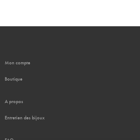
Mon compte
Boutique
A propos
Entretien des bijoux
FAQ