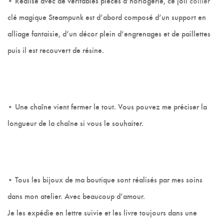
• Réalisé avec de véritables pièces d’horlogerie, ce joli
collier
clé magique Steampunk est d’abord composé d’un support en
alliage fantaisie, d’un décor plein d’engrenages et de paillettes
puis il est recouvert de résine.
• Une chaîne vient fermer le tout. Vous pouvez me préciser la
longueur de la chaîne si vous le souhaiter.
• Tous les bijoux de ma boutique sont réalisés par mes soins
dans mon atelier. Avec beaucoup d’amour.
Je les expédie en lettre suivie et les livre toujours dans une