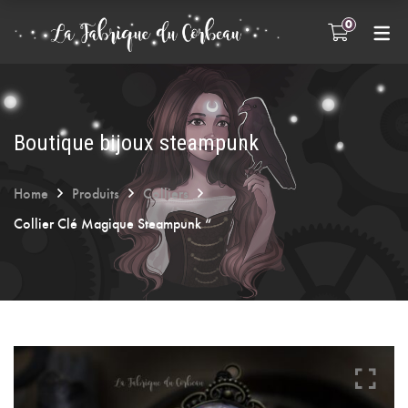
0
INFOS PRATIQUES
FAQ
A propos
Boutique bijoux steampunk
Entretien des bijoux
Home
Produits
Colliers
Collier Clé Magique Steampunk “