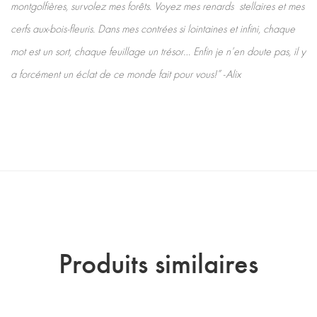
montgolfières, survolez mes forêts. Voyez mes renards stellaires et mes
cerfs aux-bois-fleuris. Dans mes contrées si lointaines et infini, chaque
mot est un sort, chaque feuillage un trésor… Enfin je n’en doute pas, il y
a forcément un éclat de ce monde fait pour vous!” -Alix
Produits similaires