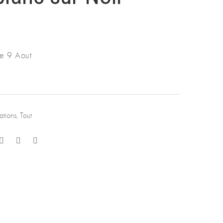
le 9 Aout
ations
,
Tout