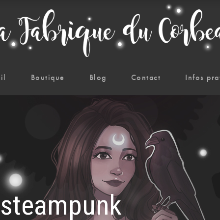
il
Boutique
Blog
Contact
Infos pra
x steampunk