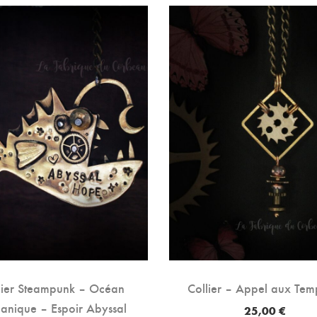
lier Steampunk – Océan
Collier – Appel aux Tem
anique – Espoir Abyssal
25,00
€