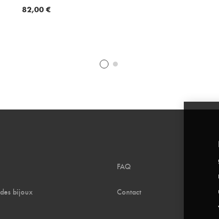
82,00
€
FAQ
 des bijoux
Contact