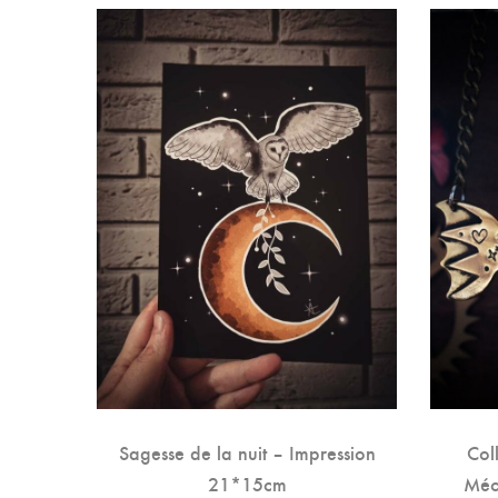
us le
Sagesse de la nuit – Impression
Col
21*15cm
Méc