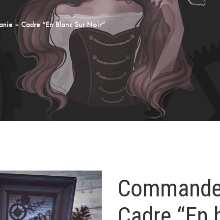
ie – Cadre “En Blanc Sur Noir”
Commande 
Cadre “En b