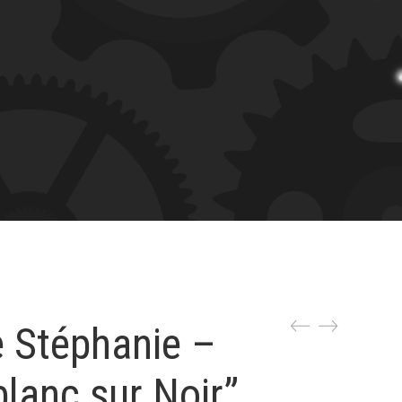
Stéphanie –
lanc sur Noir”