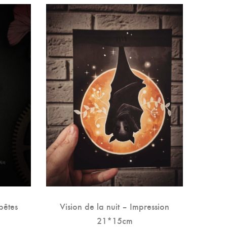
pêtes
Vision de la nuit – Impression
Bo
21*15cm