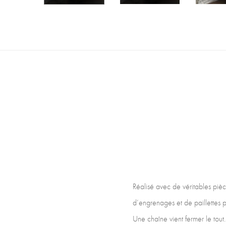
Réalisé avec de véritables pièc
d’engrenages et de paillettes pu
Une chaîne vient fermer le tou