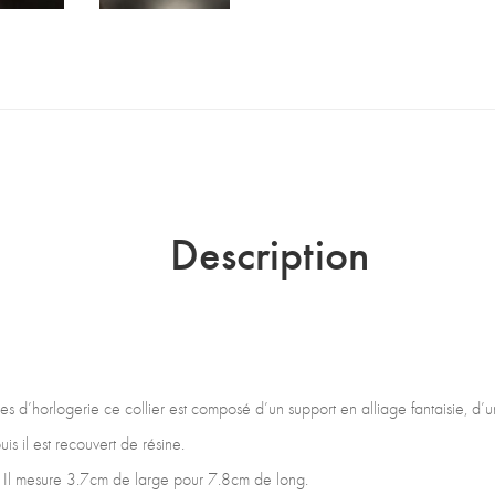
Description
es d’horlogerie ce collier est composé d’un support en alliage fantaisie, d’
is il est recouvert de résine.
t. Il mesure 3.7cm de large pour 7.8cm de long.