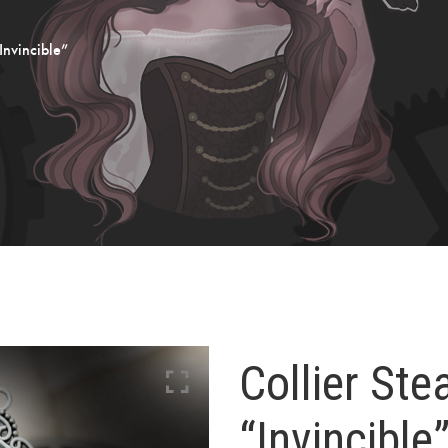
Invincible”
Collier St
“Invincible