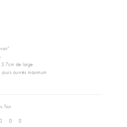
ix
uel
 :
40 €.
voir”
n
 3.7cm de large
 2 jours ouvrés maximum
rs
,
Tout