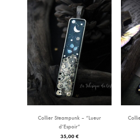
ssion
Collier Steampunk – “Lueur
Colli
d’Espoir”
35,00
€