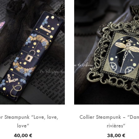
er Steampunk “Love, love,
Collier Steampunk – “Da
love”
rivières”
40,00
€
38,00
€