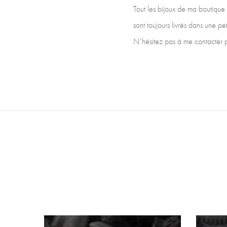
Tout les bijoux de ma boutique s
sont toujours livrés dans une peti
N’hésitez pas à me contacter po