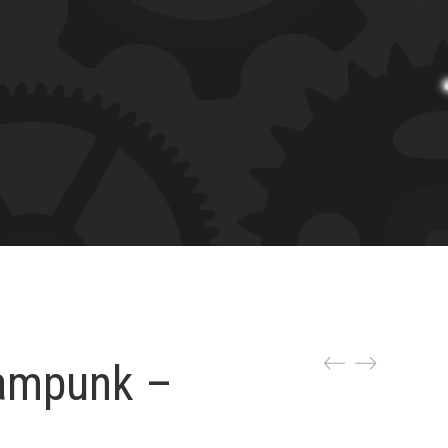
eampunk –
”