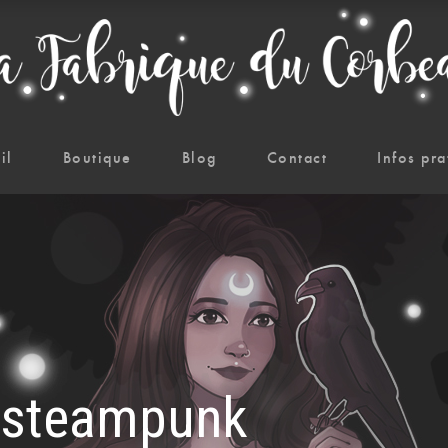
il
Boutique
Blog
Contact
Infos pra
x steampunk