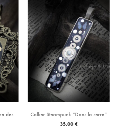
me des
Collier Steampunk “Dans la serre”
Collie
35,00
€