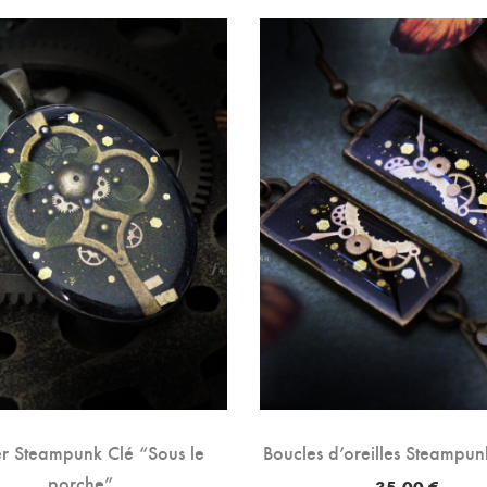
er Steampunk Clé “Sous le
Boucles d’oreilles Steampun
porche”
35,00
€