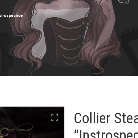
strospection”
Collier St
“Instrospec