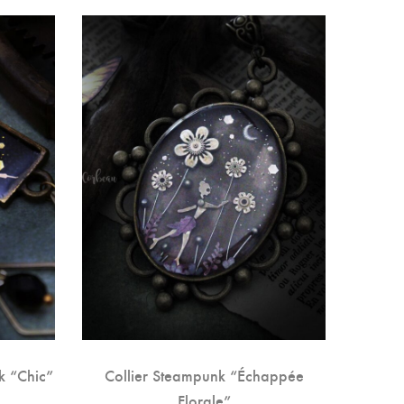
k “Chic”
Collier Steampunk “Échappée
Col
Florale”