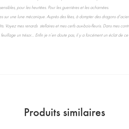
ensibles, pour les heurtées. Pour les guerrières et les acharnées.
es sur une lune mécanique. Auprès des fées, à dompter des dragons d’acier
s. Voyez mes renards stellaires et mes cerfs aux-bois-fleuris. Dans mes contrées
feuillage un trésor… Enfin je n’en doute pas, il y a forcément un éclat de ce 
Produits similaires