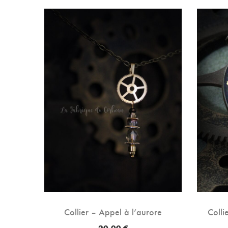
ession
Collier – Appel à l’aurore
Colli
20,00
€