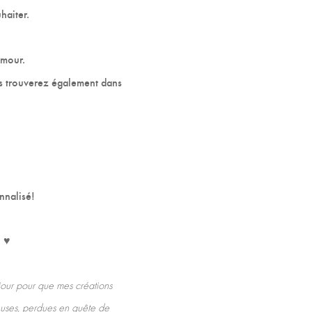
haiter.
amour.
Vous trouverez également dans
nnalisé!
! ♥
our pour que mes créations
veuses, perdues en quête de