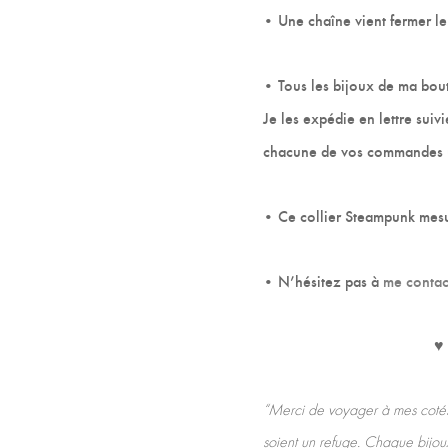
• Une chaîne vient fermer le
• Tous les bijoux de ma bout
Je les expédie en lettre suiv
chacune de vos commandes un
• Ce collier Steampunk mesu
• N’hésitez pas à
me contac
♥ 
“Merci de voyager à mes cotés
soient un refuge. Chaque bijoux