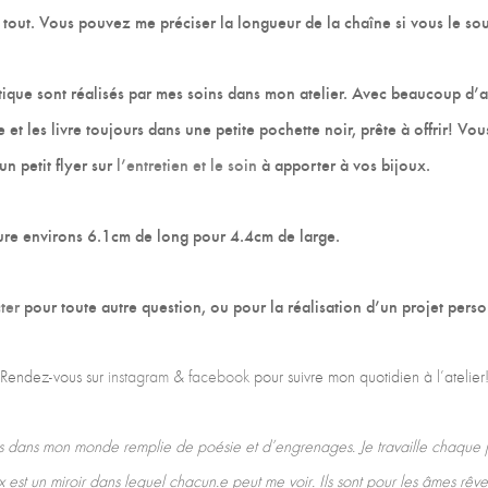
 tout. Vous pouvez me préciser la longueur de la chaîne si vous le sou
ique sont réalisés par mes soins dans mon atelier. Avec beaucoup d’
ie et les livre toujours dans une petite pochette noir, prête à offrir! 
 petit flyer sur
l’entretien et le soin
à apporter à vos bijoux.
re environs 6.1cm de long pour 4.4cm de large.
ter
pour toute autre question, ou pour la réalisation d’un projet perso
Rendez-vous sur
instagram
&
facebook
pour suivre mon quotidien à l’atelier
 dans mon monde remplie de poésie et d’engrenages. Je travaille chaque j
 est un miroir dans lequel chacun.e peut me voir. Ils sont pour les âmes rê