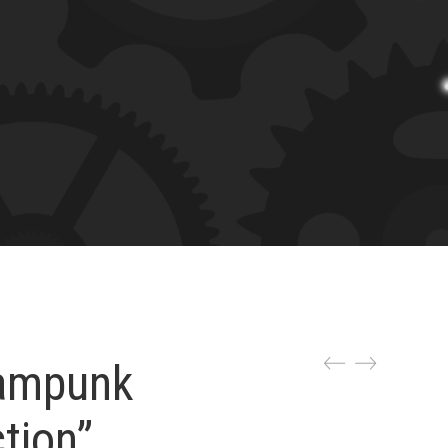
eampunk
tion”