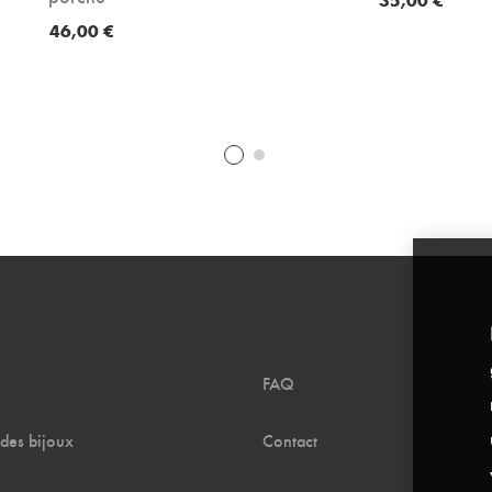
46,00
€
FAQ
 des bijoux
Contact