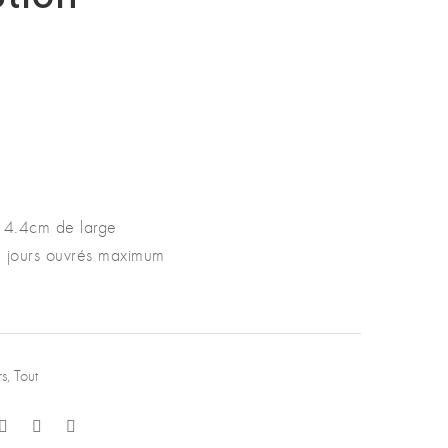
ix
uel
 :
00 €.
 4.4cm de large
 2 jours ouvrés maximum
rs
,
Tout