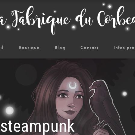
il
Boutique
Blog
Contact
Infos pra
x steampunk