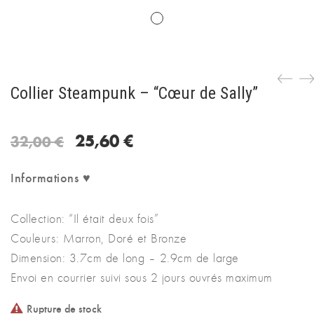
Collier Steampunk – “Cœur de Sally”
Le
Le
25,60
€
32,00
€
prix
prix
initial
actuel
Informations ♥
était :
est :
32,00 €.
25,60 €.
Collection: “Il était deux fois”
Couleurs: Marron, Doré et Bronze
Dimension: 3.7cm de long – 2.9cm de large
Envoi en courrier suivi sous 2 jours ouvrés maximum
Rupture de stock