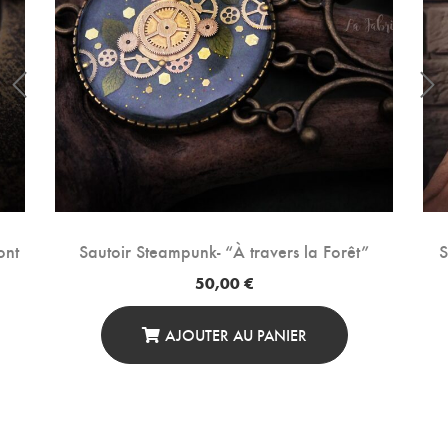
ont
Sautoir Steampunk- “À travers la Forêt”
S
50,00
€
AJOUTER AU PANIER