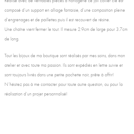
Réalisé avec de véritables pièces d’horlogerie ce joli collier clé est
composé d’un support en alliage fantaisie, d’une composition pleine
d’engrenages et de paillettes puis il est recouvert de résine.
Une chaîne vient fermer le tout. Il mesure 2.9cm de large pour 3.7cm
de long.
Tout les bijoux de ma boutique sont réalisés par mes soins, dans mon
atelier et avec toute ma passion. Ils sont expédiés en lettre suivie et
sont toujours livrés dans une petite pochette noir, prête à offrir!
N’hésitez pas à me contacter pour toute autre question, ou pour la
réalisation d’un projet personnalisé!