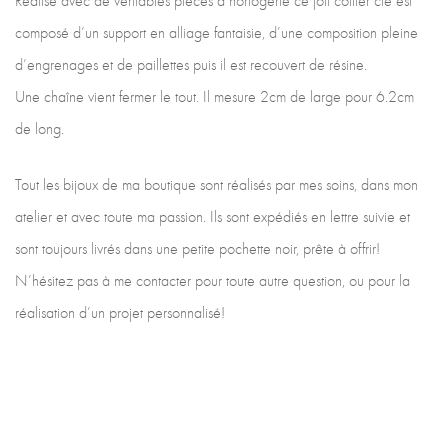
Réalisé avec de véritables pièces d’horlogerie ce joli collier clé est
composé d’un support en alliage fantaisie, d’une composition pleine
d’engrenages et de paillettes puis il est recouvert de résine.
Une chaîne vient fermer le tout. Il mesure 2cm de large pour 6.2cm
de long.
Tout les bijoux de ma boutique sont réalisés par mes soins, dans mon
atelier et avec toute ma passion. Ils sont expédiés en lettre suivie et
sont toujours livrés dans une petite pochette noir, prête à offrir!
N’hésitez pas à me contacter pour toute autre question, ou pour la
réalisation d’un projet personnalisé!