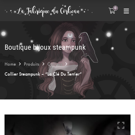
0
INFOS PRATIQUES
FAQ
A propos
Boutique bijoux steampunk
Entretien des bijoux
Home
Produits
Colliers
Collier Steampunk – “La Clé Du Terrier”