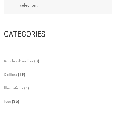
sélection.
CATEGORIES
3
Boucles d'oreilles
3
produits
19
Colliers
19
produits
4
Illustrations
4
produits
26
Tout
26
produits